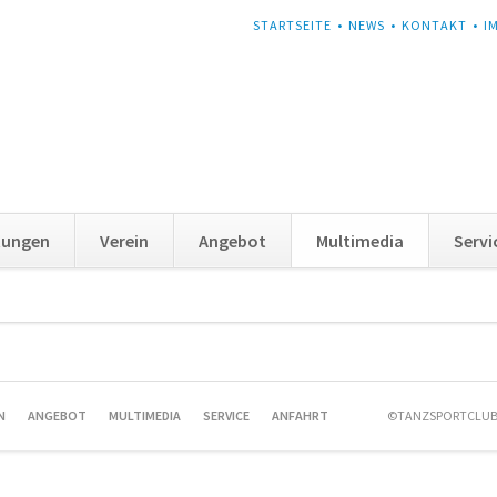
NAVIGATION
STARTSEITE
NEWS
KONTAKT
I
ÜBERSPRINGEN
tungen
Verein
Angebot
Multimedia
Servi
n
N
ANGEBOT
MULTIMEDIA
SERVICE
ANFAHRT
©TANZSPORTCLUB 