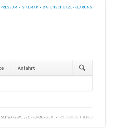
MPRESSUM
SITEMAP
DATENSCHUTZERKLÄRUNG
Navigation
ce
Anfahrt
überspringen
SCHWARZ-WEISS OFFENBURG E.V.
ROCKSOLID THEMES