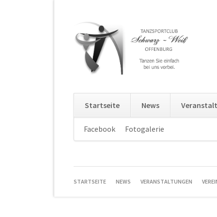
Startseite
News
Veranstal
Navigation
Facebook
Fotogalerie
Navigation
überspringen
überspringe
NAVIGATION
STARTSEITE
NEWS
VERANSTALTUNGEN
VEREI
ÜBERSPRINGEN