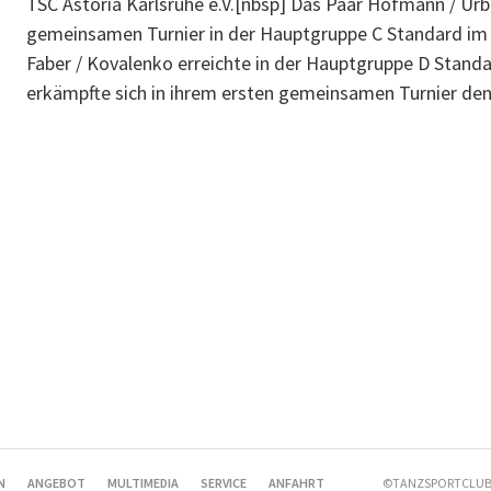
TSC Astoria Karlsruhe e.V.[nbsp] Das Paar Hofmann / Urbi
gemeinsamen Turnier in der Hauptgruppe C Standard im S
Faber / Kovalenko erreichte in der Hauptgruppe D Stand
erkämpfte sich in ihrem ersten gemeinsamen Turnier den
N
ANGEBOT
MULTIMEDIA
SERVICE
ANFAHRT
©TANZSPORTCLUB 