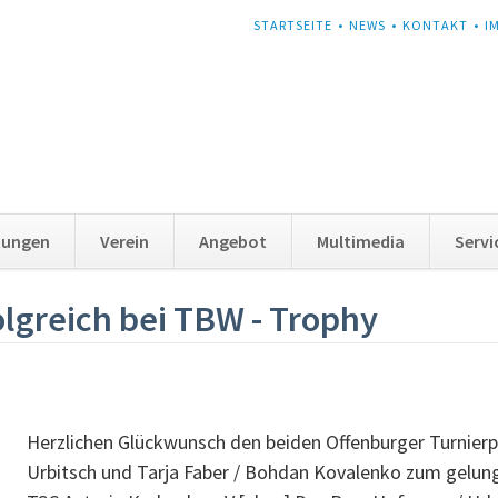
NAVIGATION
STARTSEITE
NEWS
KONTAKT
I
ÜBERSPRINGEN
tungen
Verein
Angebot
Multimedia
Servi
folgreich bei TBW - Trophy
Herzlichen Glückwunsch den beiden Offenburger Turnierpa
Urbitsch und Tarja Faber / Bohdan Kovalenko zum gelun