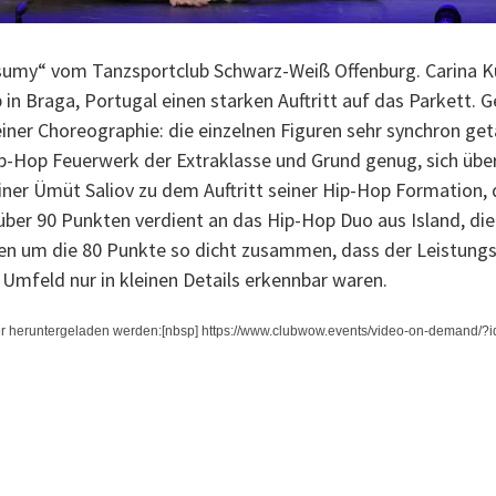
umy“ vom Tanzsportclub Schwarz-Weiß Offenburg. Carina Ku
in Braga, Portugal einen starken Auftritt auf das Parkett. 
einer Choreographie: die einzelnen Figuren sehr synchron g
-Hop Feuerwerk der Extraklasse und Grund genug, sich über 
iner Ümüt Saliov zu dem Auftritt seiner Hip-Hop Formation, 
über 90 Punkten verdient an das Hip-Hop Duo aus Island, di
n um die 80 Punkte so dicht zusammen, dass der Leistung
 Umfeld nur in kleinen Details erkennbar waren.
r heruntergeladen werden:[nbsp] https://www.clubwow.events/video-on-demand/?