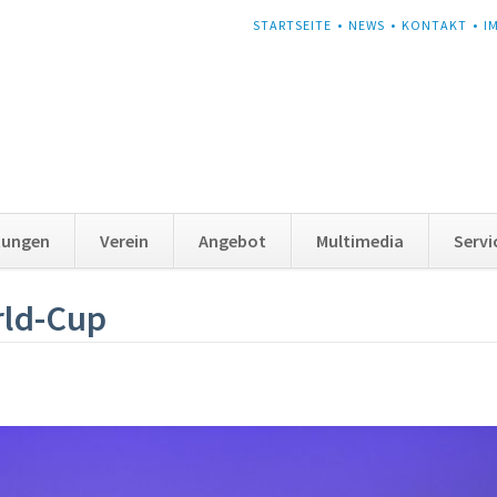
NAVIGATION
STARTSEITE
NEWS
KONTAKT
I
ÜBERSPRINGEN
tungen
Verein
Angebot
Multimedia
Servi
rld-Cup