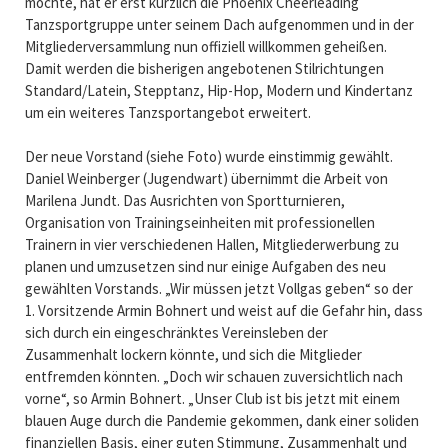
möchte, hat er erst kürzlich die Phoenix Cheerleading
Tanzsportgruppe unter seinem Dach aufgenommen und in der
Mitgliederversammlung nun offiziell willkommen geheißen.
Damit werden die bisherigen angebotenen Stilrichtungen
Standard/Latein, Stepptanz, Hip-Hop, Modern und Kindertanz
um ein weiteres Tanzsportangebot erweitert.
Der neue Vorstand (siehe Foto) wurde einstimmig gewählt.
Daniel Weinberger (Jugendwart) übernimmt die Arbeit von
Marilena Jundt. Das Ausrichten von Sportturnieren,
Organisation von Trainingseinheiten mit professionellen
Trainern in vier verschiedenen Hallen, Mitgliederwerbung zu
planen und umzusetzen sind nur einige Aufgaben des neu
gewählten Vorstands. „Wir müssen jetzt Vollgas geben“ so der
1. Vorsitzende Armin Bohnert und weist auf die Gefahr hin, dass
sich durch ein eingeschränktes Vereinsleben der
Zusammenhalt lockern könnte, und sich die Mitglieder
entfremden könnten. „Doch wir schauen zuversichtlich nach
vorne“, so Armin Bohnert. „Unser Club ist bis jetzt mit einem
blauen Auge durch die Pandemie gekommen, dank einer soliden
finanziellen Basis, einer guten Stimmung, Zusammenhalt und