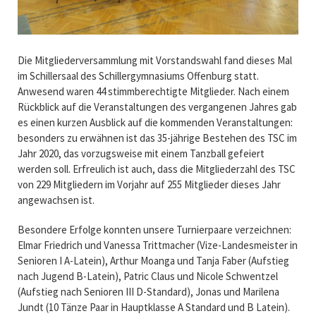
Die Mitgliederversammlung mit Vorstandswahl fand dieses Mal
im Schillersaal des Schillergymnasiums Offenburg statt.
Anwesend waren 44 stimmberechtigte Mitglieder. Nach einem
Rückblick auf die Veranstaltungen des vergangenen Jahres gab
es einen kurzen Ausblick auf die kommenden Veranstaltungen:
besonders zu erwähnen ist das 35-jährige Bestehen des TSC im
Jahr 2020, das vorzugsweise mit einem Tanzball gefeiert
werden soll. Erfreulich ist auch, dass die Mitgliederzahl des TSC
von 229 Mitgliedern im Vorjahr auf 255 Mitglieder dieses Jahr
angewachsen ist.
Besondere Erfolge konnten unsere Turnierpaare verzeichnen:
Elmar Friedrich und Vanessa Trittmacher (Vize-Landesmeister in
Senioren I A-Latein), Arthur Moanga und Tanja Faber (Aufstieg
nach Jugend B-Latein), Patric Claus und Nicole Schwentzel
(Aufstieg nach Senioren III D-Standard), Jonas und Marilena
Jundt (10 Tänze Paar in Hauptklasse A Standard und B Latein).