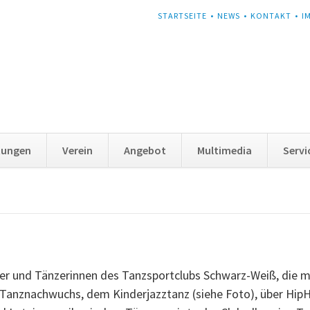
NAVIGATION
STARTSEITE
NEWS
KONTAKT
I
ÜBERSPRINGEN
tungen
Verein
Angebot
Multimedia
Servi
zer und Tänzerinnen des Tanzsportclubs Schwarz-Weiß, die 
Tanznachwuchs, dem Kinderjazztanz (siehe Foto), über HipH