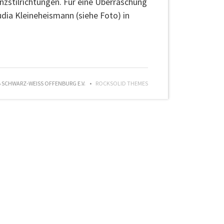
nzstilrichtungen. Für eine Überraschung
udia Kleineheismann (siehe Foto) in
SCHWARZ-WEISS OFFENBURG E.V.
ROCKSOLID THEMES