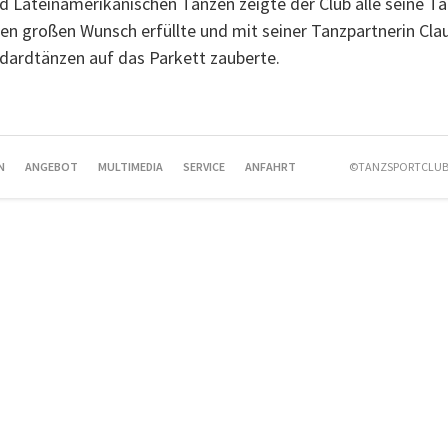
d Lateinamerikanischen Tänzen zeigte der Club alle seine Ta
nen großen Wunsch erfüllte und mit seiner Tanzpartnerin Cla
dardtänzen auf das Parkett zauberte.
N
ANGEBOT
MULTIMEDIA
SERVICE
ANFAHRT
©TANZSPORTCLUB 