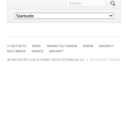
Navigation
überspringen
NAVIGATION
STARTSEITE
NEWS
VERANSTALTUNGEN
VEREIN
ANGEBOT
ÜBERSPRINGEN
MULTIMEDIA
SERVICE
ANFAHRT
©TANZSPORTCLUB SCHWARZ-WEISS OFFENBURG E.V.
ROCKSOLID THEMES