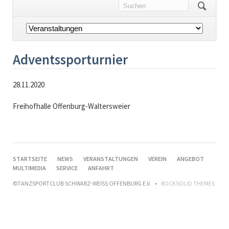
Navigation
überspringen
Adventssporturnier
28.11.2020
Freihofhalle Offenburg-Waltersweier
NAVIGATION
STARTSEITE
NEWS
VERANSTALTUNGEN
VEREIN
ANGEBOT
ÜBERSPRINGEN
MULTIMEDIA
SERVICE
ANFAHRT
©TANZSPORTCLUB SCHWARZ-WEISS OFFENBURG E.V.
ROCKSOLID THEMES