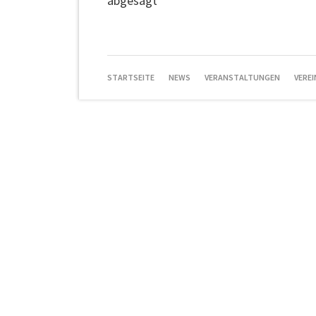
abgesagt
NAVIGATION
STARTSEITE
NEWS
VERANSTALTUNGEN
VEREI
ÜBERSPRINGEN