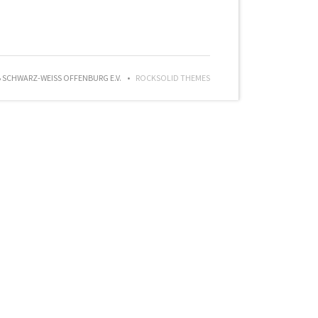
SCHWARZ-WEISS OFFENBURG E.V.
ROCKSOLID THEMES