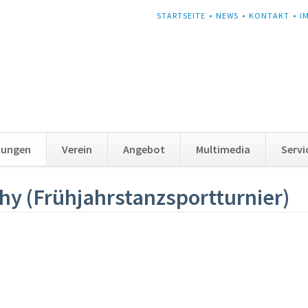
NAVIGATION
STARTSEITE
NEWS
KONTAKT
I
ÜBERSPRINGEN
tungen
Verein
Angebot
Multimedia
Servi
 (Frühjahrstanzsportturnier)