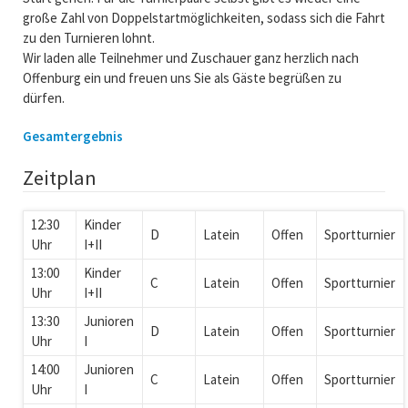
große Zahl von Doppelstartmöglichkeiten, sodass sich die Fahrt
zu den Turnieren lohnt.
Wir laden alle Teilnehmer und Zuschauer ganz herzlich nach
Offenburg ein und freuen uns Sie als Gäste begrüßen zu
dürfen.
Gesamtergebnis
Zeitplan
12:30
Kinder
D
Latein
Offen
Sportturnier
Uhr
I+II
13:00
Kinder
C
Latein
Offen
Sportturnier
Uhr
I+II
13:30
Junioren
D
Latein
Offen
Sportturnier
Uhr
I
14:00
Junioren
C
Latein
Offen
Sportturnier
Uhr
I