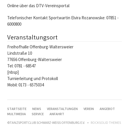
Online über das DTV-Vereinsportal
Telefonischer Kontakt Sportwartin Elvira Rozanowske: 07851 -
6000800
Veranstaltungsort
Freihofhalle Offenburg-Waltersweier
Lindstraße 10
77656 Offenburg-Waltersweier
Tel: 0781 - 68547
[nbsp]
Turnierleitung und Protokoll
Mobil: 0173 - 6575034
NAVIGATION
STARTSEITE
NEWS
VERANSTALTUNGEN
VEREIN
ANGEBOT
ÜBERSPRINGEN
MULTIMEDIA
SERVICE
ANFAHRT
©TANZSPORTCLUB SCHWARZ-WEISS OFFENBURG E.V.
ROCKSOLID THEMES