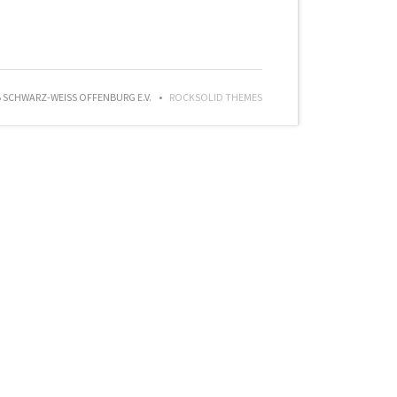
SCHWARZ-WEISS OFFENBURG E.V.
ROCKSOLID THEMES