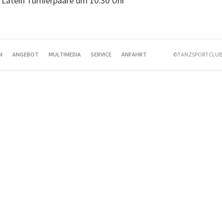
 Latein Turnierpaare um 10.30 Uhr
N
ANGEBOT
MULTIMEDIA
SERVICE
ANFAHRT
©TANZSPORTCLUB 