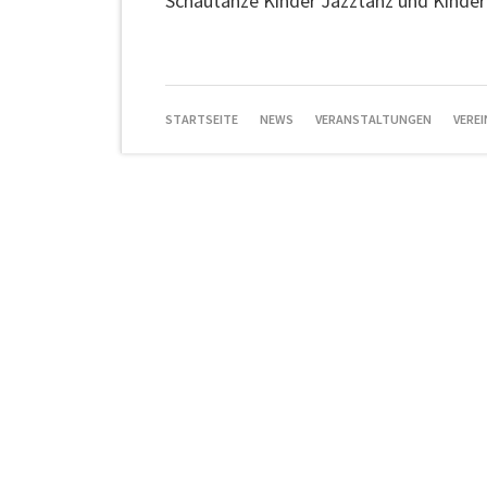
Schautänze Kinder Jazztanz und Kinder
NAVIGATION
STARTSEITE
NEWS
VERANSTALTUNGEN
VEREI
ÜBERSPRINGEN