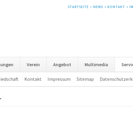
NAVIGATION
STARTSEITE
NEWS
KONTAKT
I
ÜBERSPRINGEN
tungen
Verein
Angebot
Multimedia
Servi
iedschaft
Kontakt
Impressum
Sitemap
Datenschutzerk
r