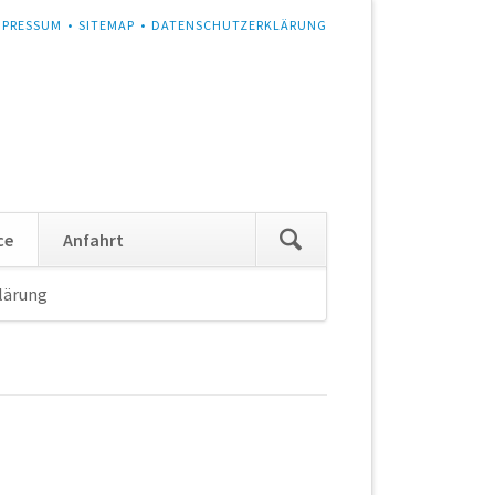
MPRESSUM
SITEMAP
DATENSCHUTZERKLÄRUNG
Navigation
ce
Anfahrt
überspringen
lärung
Navigation
überspringen