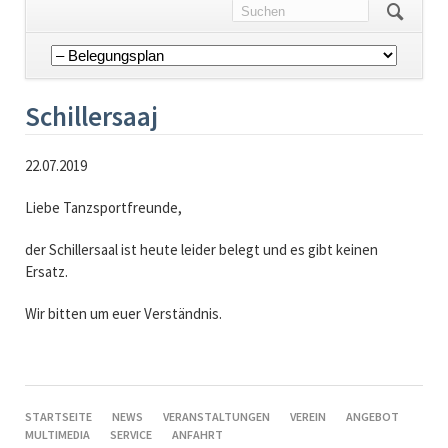
Navigation
überspringen
Schillersaaj
22.07.2019
Liebe Tanzsportfreunde,
der Schillersaal ist heute leider belegt und es gibt keinen
Ersatz.
Wir bitten um euer Verständnis.
NAVIGATION
STARTSEITE
NEWS
VERANSTALTUNGEN
VEREIN
ANGEBOT
ÜBERSPRINGEN
MULTIMEDIA
SERVICE
ANFAHRT