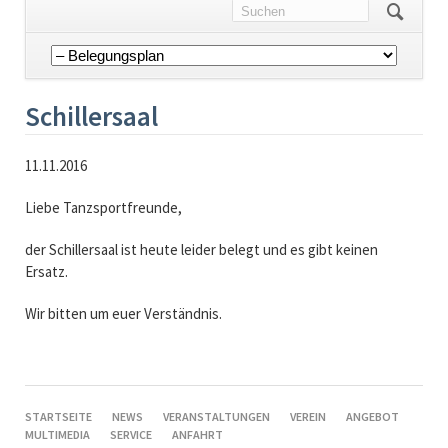
Navigation
überspringen
Schillersaal
11.11.2016
Liebe Tanzsportfreunde,
der Schillersaal ist heute leider belegt und es gibt keinen
Ersatz.
Wir bitten um euer Verständnis.
NAVIGATION
STARTSEITE
NEWS
VERANSTALTUNGEN
VEREIN
ANGEBOT
ÜBERSPRINGEN
MULTIMEDIA
SERVICE
ANFAHRT