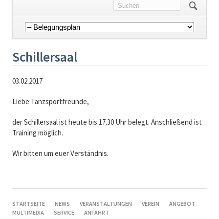
Navigation
überspringen
Schillersaal
03.02.2017
Liebe Tanzsportfreunde,
der Schillersaal ist heute bis 17.30 Uhr belegt. Anschließend ist
Training möglich.
Wir bitten um euer Verständnis.
NAVIGATION
STARTSEITE
NEWS
VERANSTALTUNGEN
VEREIN
ANGEBOT
ÜBERSPRINGEN
MULTIMEDIA
SERVICE
ANFAHRT