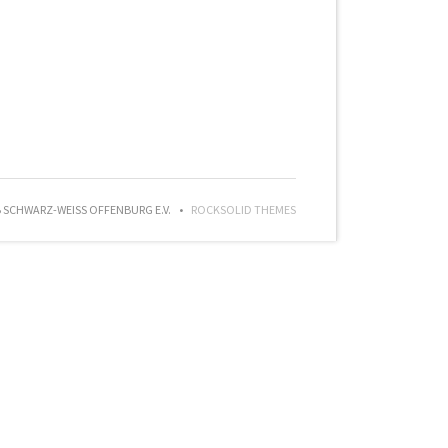
SCHWARZ-WEISS OFFENBURG E.V.
ROCKSOLID THEMES