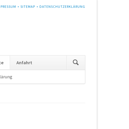
MPRESSUM
SITEMAP
DATENSCHUTZERKLÄRUNG
Navigation
ce
Anfahrt
überspringen
lärung
Navigation
überspringen