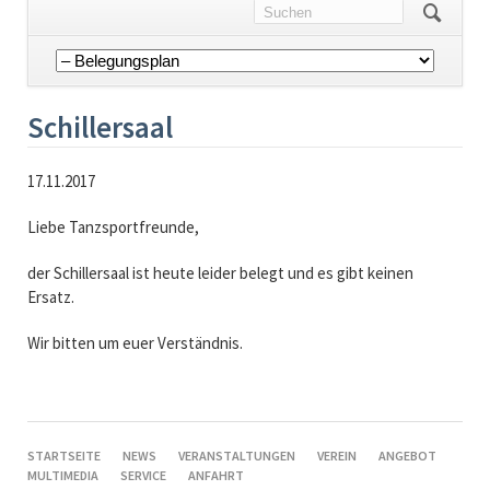
Navigation
überspringen
Schillersaal
17.11.2017
Liebe Tanzsportfreunde,
der Schillersaal ist heute leider belegt und es gibt keinen
Ersatz.
Wir bitten um euer Verständnis.
NAVIGATION
STARTSEITE
NEWS
VERANSTALTUNGEN
VEREIN
ANGEBOT
ÜBERSPRINGEN
MULTIMEDIA
SERVICE
ANFAHRT