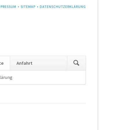
MPRESSUM
SITEMAP
DATENSCHUTZERKLÄRUNG
Navigation
ce
Anfahrt
überspringen
lärung
Navigation
überspringen