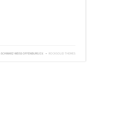
SCHWARZ-WEISS OFFENBURG E.V.
ROCKSOLID THEMES