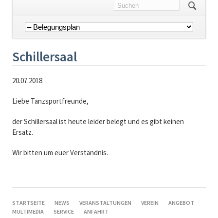
Navigation
überspringen
Schillersaal
20.07.2018
Liebe Tanzsportfreunde,
der Schillersaal ist heute leider belegt und es gibt keinen
Ersatz.
Wir bitten um euer Verständnis.
NAVIGATION
STARTSEITE
NEWS
VERANSTALTUNGEN
VEREIN
ANGEBOT
ÜBERSPRINGEN
MULTIMEDIA
SERVICE
ANFAHRT