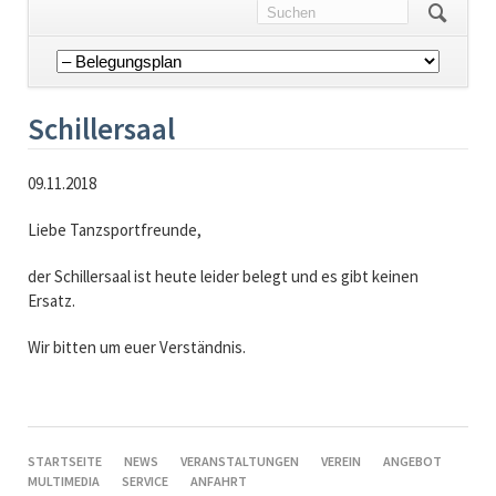
Navigation
überspringen
Schillersaal
09.11.2018
Liebe Tanzsportfreunde,
der Schillersaal ist heute leider belegt und es gibt keinen
Ersatz.
Wir bitten um euer Verständnis.
NAVIGATION
STARTSEITE
NEWS
VERANSTALTUNGEN
VEREIN
ANGEBOT
ÜBERSPRINGEN
MULTIMEDIA
SERVICE
ANFAHRT