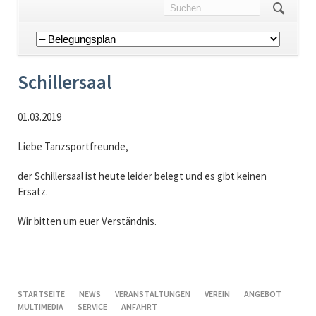
Navigation
überspringen
Schillersaal
01.03.2019
Liebe Tanzsportfreunde,
der Schillersaal ist heute leider belegt und es gibt keinen
Ersatz.
Wir bitten um euer Verständnis.
NAVIGATION
STARTSEITE
NEWS
VERANSTALTUNGEN
VEREIN
ANGEBOT
ÜBERSPRINGEN
MULTIMEDIA
SERVICE
ANFAHRT