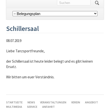
Navigation
überspringen
Schillersaal
08.07.2019
Liebe Tanzsportfreunde,
der Schillersaal ist heute leider belegt und es gibt keinen
Ersatz.
Wir bitten um euer Verständnis.
NAVIGATION
STARTSEITE
NEWS
VERANSTALTUNGEN
VEREIN
ANGEBOT
ÜBERSPRINGEN
MULTIMEDIA
SERVICE
ANFAHRT