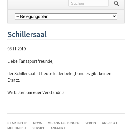
Navigation
überspringen
Schillersaal
08.11.2019
Liebe Tanzsportfreunde,
der Schillersaal ist heute leider belegt und es gibt keinen
Ersatz.
Wir bitten um euer Verständnis.
NAVIGATION
STARTSEITE
NEWS
VERANSTALTUNGEN
VEREIN
ANGEBOT
ÜBERSPRINGEN
MULTIMEDIA
SERVICE
ANFAHRT