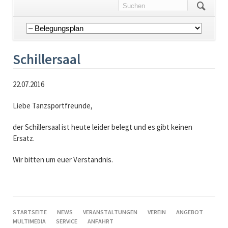
Navigation
überspringen
Schillersaal
22.07.2016
Liebe Tanzsportfreunde,
der Schillersaal ist heute leider belegt und es gibt keinen
Ersatz.
Wir bitten um euer Verständnis.
NAVIGATION
STARTSEITE
NEWS
VERANSTALTUNGEN
VEREIN
ANGEBOT
ÜBERSPRINGEN
MULTIMEDIA
SERVICE
ANFAHRT