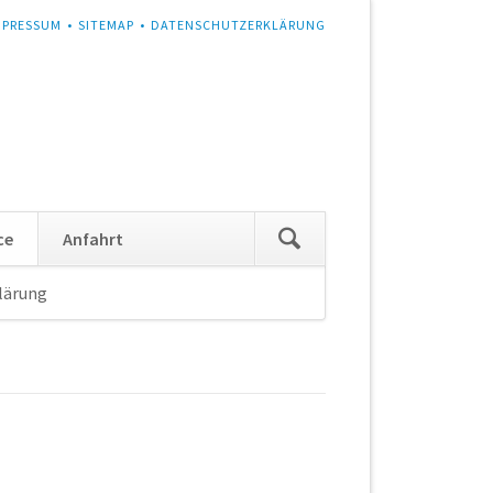
MPRESSUM
SITEMAP
DATENSCHUTZERKLÄRUNG
Navigation
ce
Anfahrt
überspringen
lärung
Navigation
überspringen