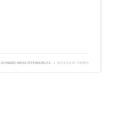
SCHWARZ-WEISS OFFENBURG E.V.
ROCKSOLID THEMES